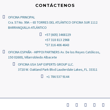
CONTÁCTENOS
OFICINA PRINCIPAL
Cra. 57 No. 99A – 65 TORRES DEL ATLÁNTICO OFICINA SUR 1112
BARRANQUILLA-ATLÁNTICO
+57 (605) 3468229
+57 318 813 2968
*57 316 406 4643
OFICINA ESPAÑA - HIPPOI PARTNERS Av. De los Reyes Católicos,
150 02600, Villarrobledo Albacete
OFICINA USA SAP EXPERTS GROUP LLC.
3720 W. Oakland Park Blvd Lauderdale Lakes, FL. 33311
+1 786 537 9144